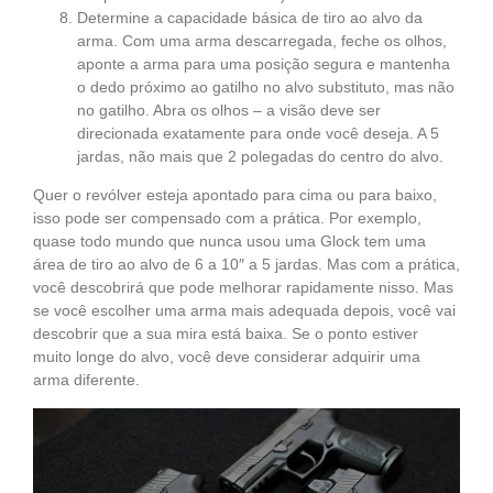
Determine a capacidade básica de tiro ao alvo da
arma. Com uma arma descarregada, feche os olhos,
aponte a arma para uma posição segura e mantenha
o dedo próximo ao gatilho no alvo substituto, mas não
no gatilho. Abra os olhos – a visão deve ser
direcionada exatamente para onde você deseja. A 5
jardas, não mais que 2 polegadas do centro do alvo.
Quer o revólver esteja apontado para cima ou para baixo,
isso pode ser compensado com a prática. Por exemplo,
quase todo mundo que nunca usou uma Glock tem uma
área de tiro ao alvo de 6 a 10″ a 5 jardas. Mas com a prática,
você descobrirá que pode melhorar rapidamente nisso. Mas
se você escolher uma arma mais adequada depois, você vai
descobrir que a sua mira está baixa. Se o ponto estiver
muito longe do alvo, você deve considerar adquirir uma
arma diferente.