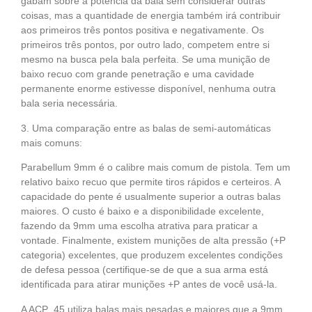
gabam sobre a potência da bala sem considerar outras
coisas, mas a quantidade de energia também irá contribuir
aos primeiros três pontos positiva e negativamente. Os
primeiros três pontos, por outro lado, competem entre si
mesmo na busca pela bala perfeita. Se uma munição de
baixo recuo com grande penetração e uma cavidade
permanente enorme estivesse disponível, nenhuma outra
bala seria necessária.
3. Uma comparação entre as balas de semi-automáticas
mais comuns:
Parabellum 9mm é o calibre mais comum de pistola. Tem um
relativo baixo recuo que permite tiros rápidos e certeiros. A
capacidade do pente é usualmente superior a outras balas
maiores. O custo é baixo e a disponibilidade excelente,
fazendo da 9mm uma escolha atrativa para praticar a
vontade. Finalmente, existem munições de alta pressão (+P
categoria) excelentes, que produzem excelentes condições
de defesa pessoa (certifique-se de que a sua arma está
identificada para atirar munições +P antes de você usá-la.
A ACP .45 utiliza balas mais pesadas e maiores que a 9mm,