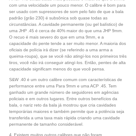
com uma velocidade um pouco menor. O calibre é bom para
ser usado com supressores de som pelo fato de que a bala
padrão (grão 230) é subsônica sob quase todas as
circunstâncias. A cavidade permanente (ou gel balístico) de
uma JHP .45 é cerca de 40% maior do que uma JHP 9mm.
O recuo é mais severo do que em uma 9mm, e a
capacidade do pente tende a ser muito menor. A maioria dos
oficiais de polícia irá dizer (se referindo a uma arma a
queima-roupa), que se você não atingí-los nos primeiros três
tiros, você não irá conseguir atingí-los. Então, pentes de alta
capacidade significam menos do que você pensa.
S&W .40 é um outro calibre comum com características de
performance entre uma Para 9mm e uma ACP .45. Tem
ganhado um grande número de seguidores em agências
policiais e em outros lugares. Entre outros benefícios da
bala, o nariz reto da bala já mostrou que cria cavidades
temporárias maiores e também permite que a potência seja
transferida a uma taxa mais rápida criando uma cavidade
permanente de tamanho considerável.
4. Existem muitos outros calibres que não foram