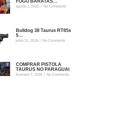
FOGO BARATAS…
agosto 1, 2026
/
No Comments
Bulldog 38 Taurus RT85s
5…
julho 31, 2026
/
No Comments
COMPRAR PISTOLA
TAURUS NO PARAGUAI
fevereiro 7, 2026
/
No Comments