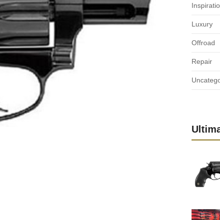
Inspirati
Luxury
Offroad
Repair
Uncatego
Ultim