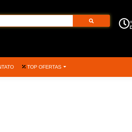
H
D
TOP OFERTAS
NTATO
80