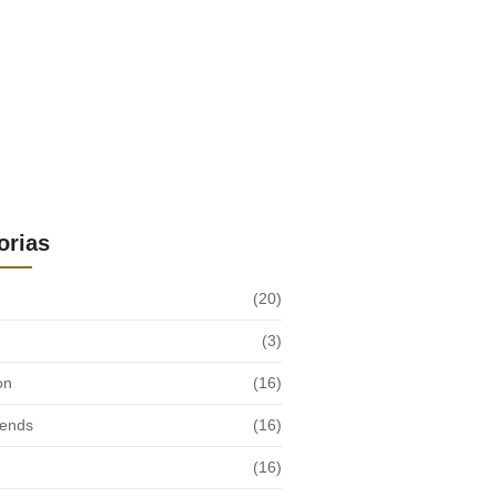
orias
(20)
(3)
on
(16)
rends
(16)
(16)