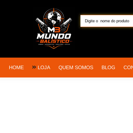
LOJA
HOME
QUEM SOMOS
BLOG
CO
pistola taurus 3