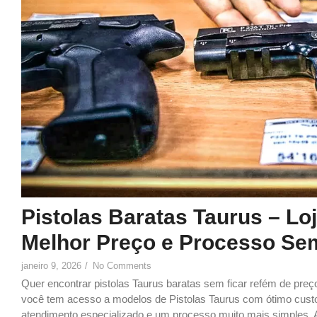
Pistolas Baratas Taurus – L
Melhor Preço e Processo Se
janeiro 9, 2026
/
No Comments
Quer encontrar pistolas Taurus baratas sem ficar refém de preç
você tem acesso a modelos de Pistolas Taurus com ótimo custo
atendimento especializado e um processo muito mais simples.