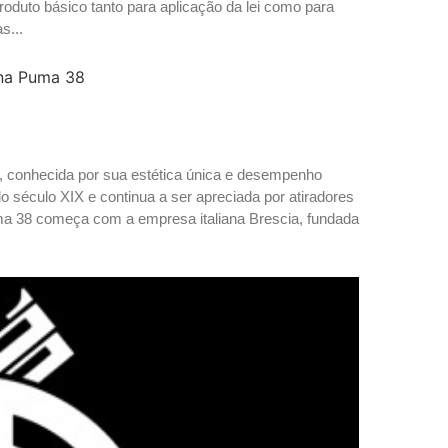
produto básico tanto para aplicação da lei como para
s...
 conhecida por sua estética única e desempenho
do século XIX e continua a ser apreciada por atiradores
Puma 38 começa com a empresa italiana Brescia, fundada