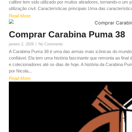
calibre tem sido utilizado por muitos atiradores, tornando-o um 
utilização civil. Características principais Uma das característica
Read More
6
Comprar Carabina Puma 38
janeiro 2, 2026
/
No Comments
A Carabina Puma 38 é uma das armas mais icônicas do mundo,
confiável. Ela tem uma história fascinante que remonta ao final 
e colecionadores até os dias de hoje. A história da Carabina 
por Nicola...
Read More
9