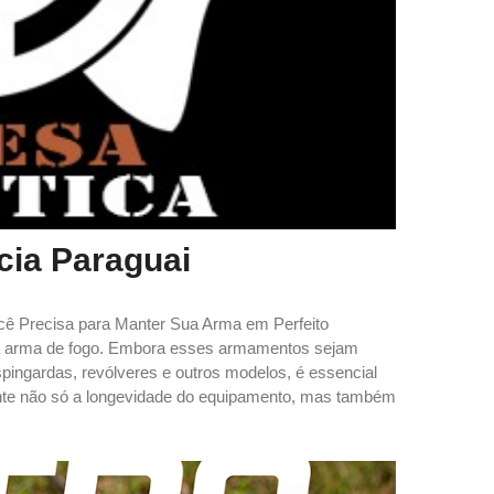
ia Paraguai
ê Precisa para Manter Sua Arma em Perfeito
sua arma de fogo. Embora esses armamentos sejam
spingardas, revólveres e outros modelos, é essencial
nte não só a longevidade do equipamento, mas também