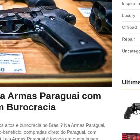
Inspirati
Luxury
Offroad
Repair
Uncatego
Ultim
oja Armas Paraguai com
m Burocracia
os altos e burocracia no Brasil? Na Armas Paraguai,
-benefício, compradas direto do Paraguai, com
 A Loja Armas Paraguai é focada em quem busca