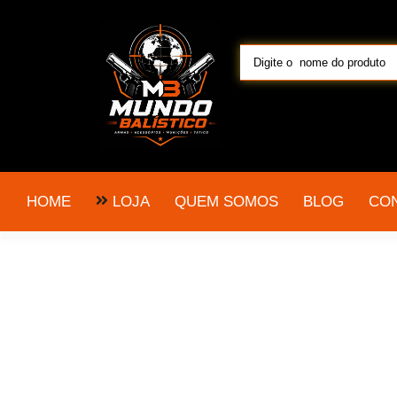
LOJA
HOME
QUEM SOMOS
BLOG
CO
carabina puma 