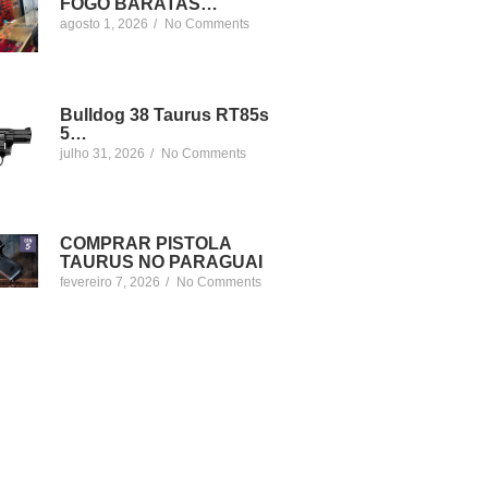
FOGO BARATAS…
agosto 1, 2026
/
No Comments
Bulldog 38 Taurus RT85s
5…
julho 31, 2026
/
No Comments
COMPRAR PISTOLA
TAURUS NO PARAGUAI
fevereiro 7, 2026
/
No Comments