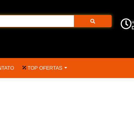
H
D
TOP OFERTAS
NTATO
38 alcance