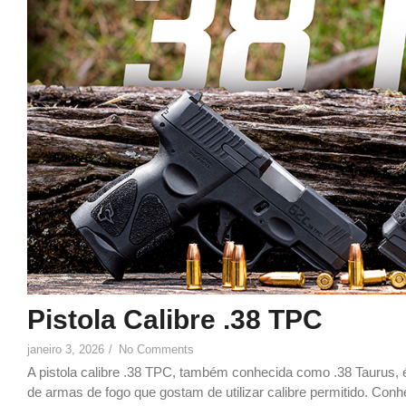
Pistola Calibre .38 TPC
janeiro 3, 2026
/
No Comments
A pistola calibre .38 TPC, também conhecida como .38 Taurus, é
de armas de fogo que gostam de utilizar calibre permitido. Conhe