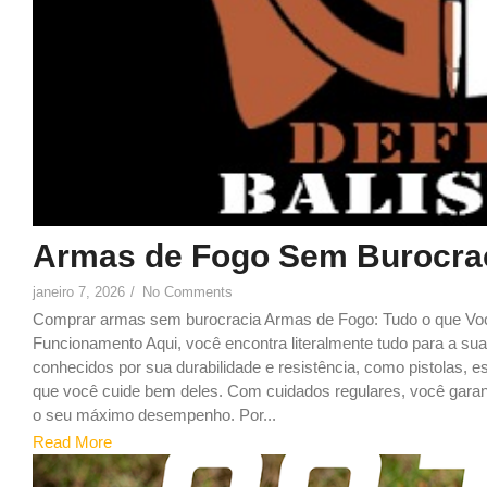
Armas de Fogo Sem Burocrac
janeiro 7, 2026
/
No Comments
Comprar armas sem burocracia Armas de Fogo: Tudo o que Voc
Funcionamento Aqui, você encontra literalmente tudo para a 
conhecidos por sua durabilidade e resistência, como pistolas, e
que você cuide bem deles. Com cuidados regulares, você gara
o seu máximo desempenho. Por...
Read More
7