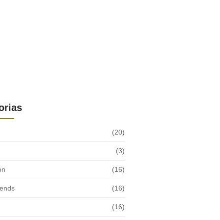
orias
(20)
(3)
on
(16)
rends
(16)
(16)