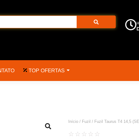
H
D
TOP OFERTAS
NTATO
Início
/
Fuzil
/ Fuzil Taurus T4 14,5 (
☆
☆
☆
☆
☆