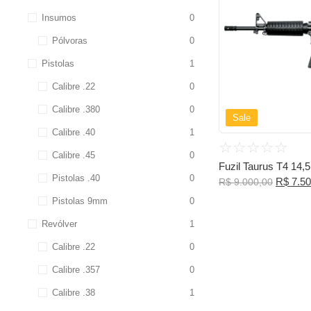
Insumos
0
Pólvoras
0
Pistolas
1
Calibre .22
0
Calibre .380
0
Sale
Calibre .40
1
☆
☆
☆
☆
☆
Calibre .45
0
Fuzil Taurus T4 14,5
Pistolas .40
0
R$
7.50
R$
9.000,00
Pistolas 9mm
0
Revólver
1
Calibre .22
0
Calibre .357
0
Calibre .38
1