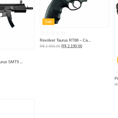
Sale
☆
☆
☆
☆
☆
Revólver Taurus RT88 – Ca...
R$
2.190,00
R$
2.900,00
urus SMT9 ...
P
R