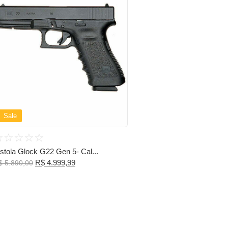
Sale
☆
☆
☆
☆
☆
istola Glock G22 Gen 5- Cal...
R$
4.999,99
$
5.890,00