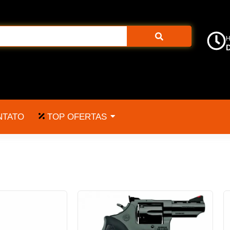
H
D
TOP OFERTAS
NTATO