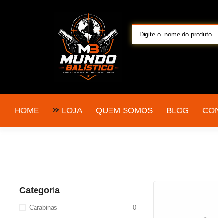
LOJA
HOME
QUEM SOMOS
BLOG
CO
Categoria
Carabinas
0