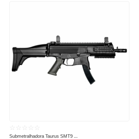
☆
☆
☆
☆
☆
Submetralhadora Taurus SMT9 ...