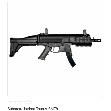
☆
☆
☆
☆
☆
Submetralhadora Taurus SMT9 ...