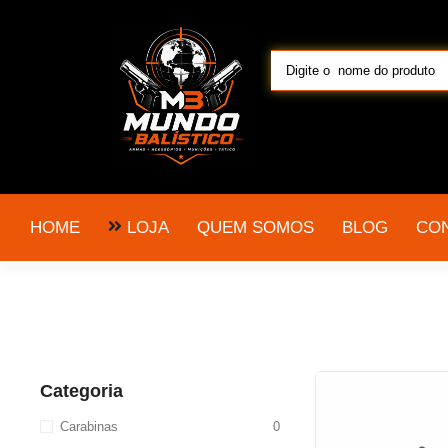
LOJA
HOME
QUEM SOMOS
BLOG
CO
Categoria
Carabinas
0