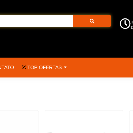
H
D
TOP OFERTAS
NTATO