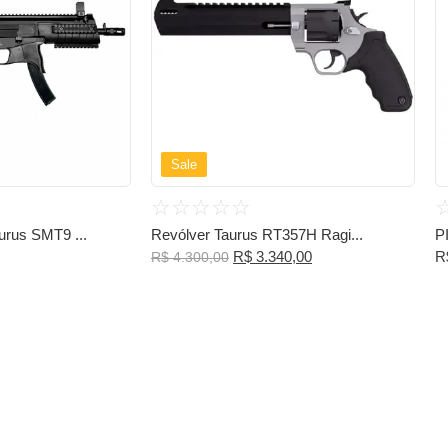
Sale
☆
☆
☆
☆
☆
urus SMT9 ...
Revólver Taurus RT357H Ragi...
P
R$
3.340,00
R
R$
4.300,00