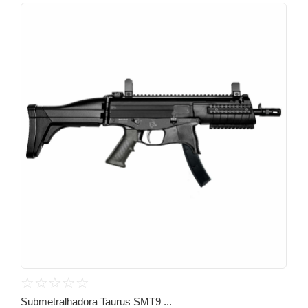
☆
☆
☆
☆
☆
Submetralhadora Taurus SMT9 ...