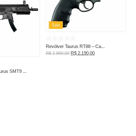
Sale
☆
☆
☆
☆
☆
Revólver Taurus RT88 – Ca...
R$
2.190,00
R$
2.900,00
urus SMT9 ...