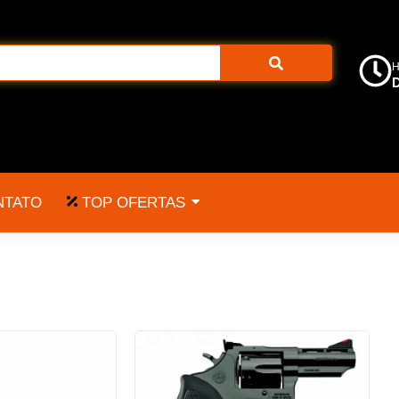
H
D
TOP OFERTAS
NTATO