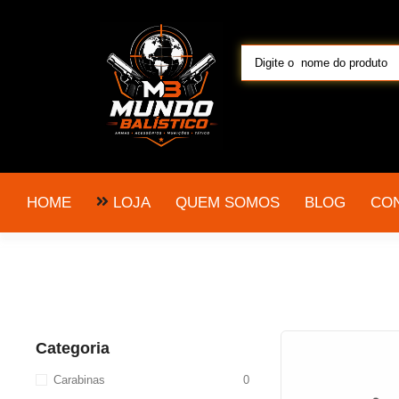
LOJA
HOME
QUEM SOMOS
BLOG
CO
Categoria
Carabinas
0