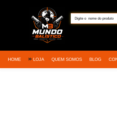
LOJA
HOME
QUEM SOMOS
BLOG
CO
venda de armas