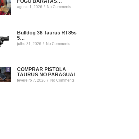
FOGO BARATAS…
agosto 1, 2026
/
No Comments
Bulldog 38 Taurus RT85s
5…
julho 31, 2026
/
No Comments
COMPRAR PISTOLA
TAURUS NO PARAGUAI
fevereiro 7, 2026
/
No Comments