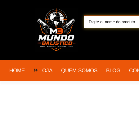
LOJA
HOME
QUEM SOMOS
BLOG
CO
pistola taurus 