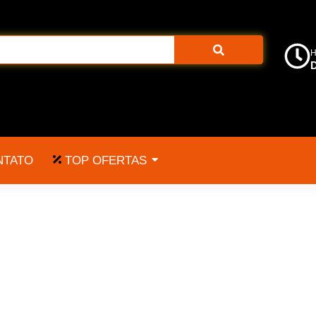
H
D
TOP OFERTAS
NTATO
menor preço