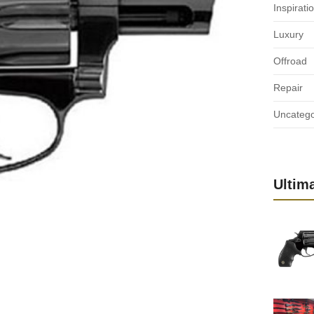
Inspirati
Luxury
Offroad
Repair
Uncatego
Ultim