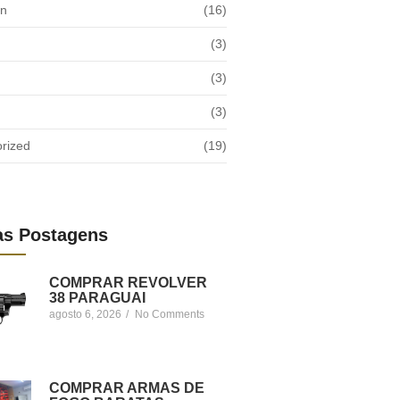
on
(16)
(3)
(3)
(3)
rized
(19)
as Postagens
COMPRAR REVOLVER
38 PARAGUAI
agosto 6, 2026
/
No Comments
COMPRAR ARMAS DE