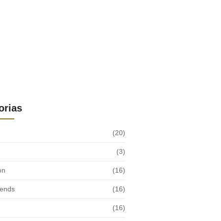
orias
(20)
(3)
on
(16)
rends
(16)
(16)