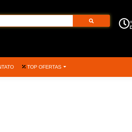
H
D
TOP OFERTAS
NTATO
de brinquedo