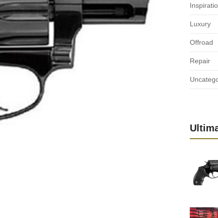
Inspirati
Luxury
Offroad
Repair
Uncatego
Ultim