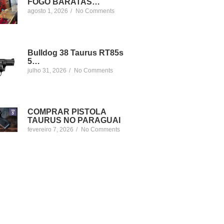
FOGO BARATAS…
agosto 1, 2026
/
No Comments
Bulldog 38 Taurus RT85s
5…
julho 31, 2026
/
No Comments
COMPRAR PISTOLA
TAURUS NO PARAGUAI
fevereiro 7, 2026
/
No Comments