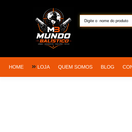
LOJA
HOME
QUEM SOMOS
BLOG
CO
pistola taurus 