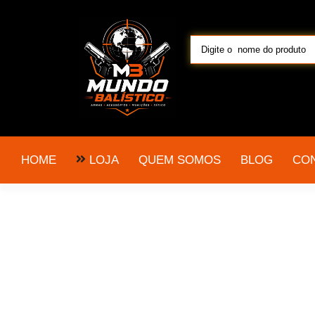
LOJA
HOME
QUEM SOMOS
BLOG
CO
pistola taurus