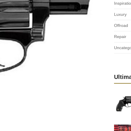
Inspirati
Luxury
Offroad
Repair
Uncatego
Ultim