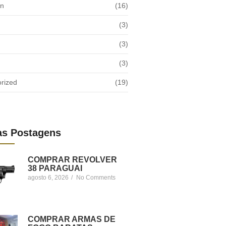
on
(16)
(3)
(3)
(3)
rized
(19)
as Postagens
COMPRAR REVOLVER
38 PARAGUAI
agosto 6, 2026
/
No Comments
COMPRAR ARMAS DE