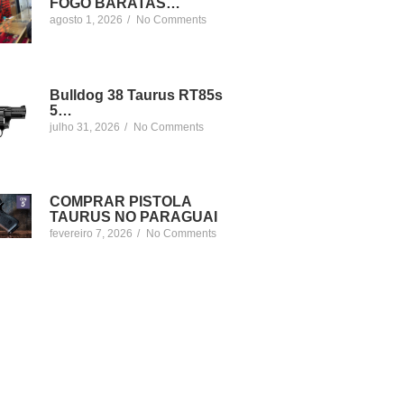
FOGO BARATAS…
agosto 1, 2026
/
No Comments
Bulldog 38 Taurus RT85s
5…
julho 31, 2026
/
No Comments
COMPRAR PISTOLA
TAURUS NO PARAGUAI
fevereiro 7, 2026
/
No Comments