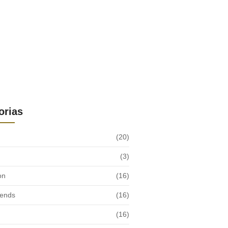
orias
(20)
(3)
on
(16)
rends
(16)
(16)