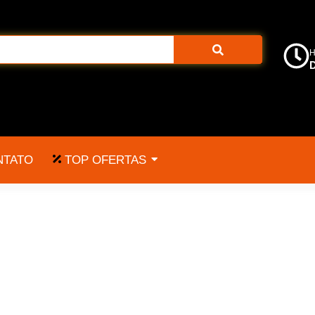
H
D
TOP OFERTAS
NTATO
 357 magnum