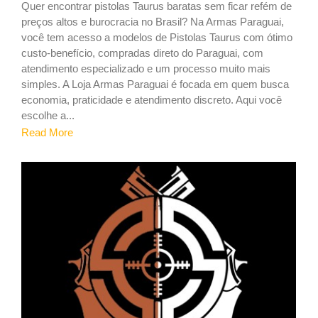
Quer encontrar pistolas Taurus baratas sem ficar refém de
preços altos e burocracia no Brasil? Na Armas Paraguai,
você tem acesso a modelos de Pistolas Taurus com ótimo
custo-benefício, compradas direto do Paraguai, com
atendimento especializado e um processo muito mais
simples. A Loja Armas Paraguai é focada em quem busca
economia, praticidade e atendimento discreto. Aqui você
escolhe a...
Read More
8