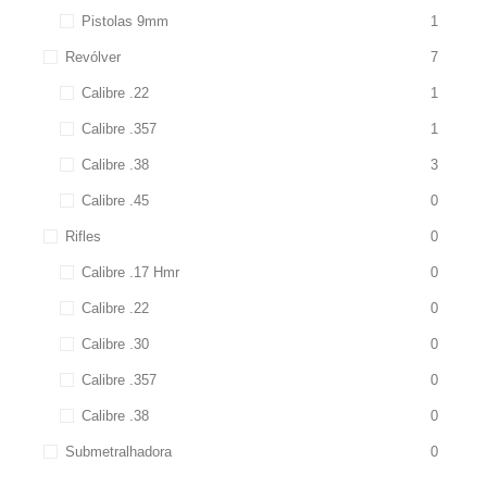
Pistolas 9mm
1
Revólver
7
Calibre .22
1
Calibre .357
1
Calibre .38
3
Calibre .45
0
Rifles
0
Calibre .17 Hmr
0
Calibre .22
0
Calibre .30
0
Calibre .357
0
Calibre .38
0
Submetralhadora
0