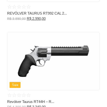
☆
☆
☆
☆
☆
REVÓLVER TAURUS RT992 CAL 2...
R$
2.990,00
R$
3.890,00
Sale
☆
☆
☆
☆
☆
Revólver Taurus RT44H – R...
R$
3.340,00