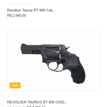
☆
☆
☆
☆
☆
Revólver Taurus RT 889 Cali...
R$
2.640,00
Sale
☆
☆
☆
☆
☆
REVÓLVER TAURUS RT 856 OXID...