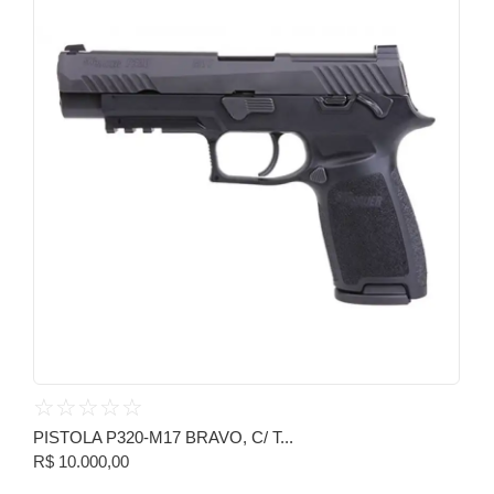
☆
☆
☆
☆
☆
PISTOLA P320-M17 BRAVO, C/ T...
R$
10.000,00