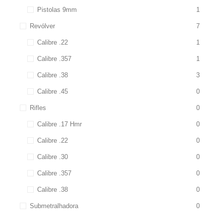
Pistolas 9mm
1
Revólver
7
Calibre .22
1
Calibre .357
1
Calibre .38
3
Calibre .45
0
Rifles
0
Calibre .17 Hmr
0
Calibre .22
0
Calibre .30
0
Calibre .357
0
Calibre .38
0
Submetralhadora
0