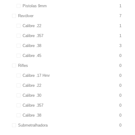
Pistolas 9mm
1
Revólver
7
Calibre .22
1
Calibre .357
1
Calibre .38
3
Calibre .45
0
Rifles
0
Calibre .17 Hmr
0
Calibre .22
0
Calibre .30
0
Calibre .357
0
Calibre .38
0
Submetralhadora
0