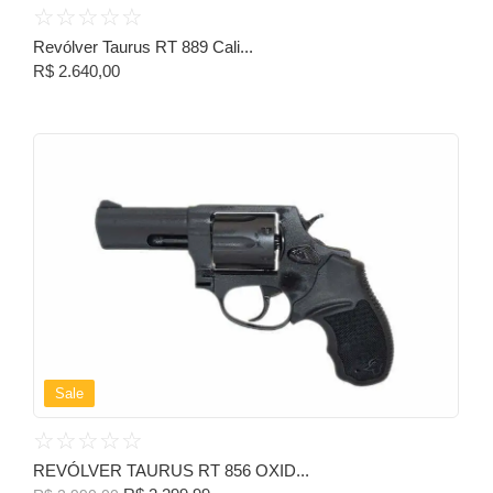
☆
☆
☆
☆
☆
Revólver Taurus RT 889 Cali...
R$
2.640,00
Sale
☆
☆
☆
☆
☆
REVÓLVER TAURUS RT 856 OXID...