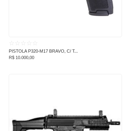
☆
☆
☆
☆
☆
PISTOLA P320-M17 BRAVO, C/ T...
R$
10.000,00