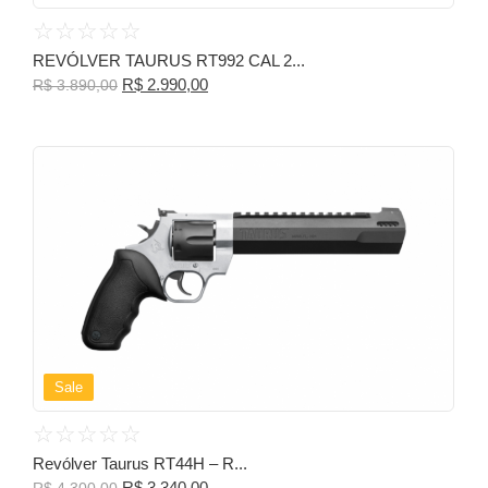
☆
☆
☆
☆
☆
REVÓLVER TAURUS RT992 CAL 2...
R$
2.990,00
R$
3.890,00
Sale
☆
☆
☆
☆
☆
Revólver Taurus RT44H – R...
R$
3.340,00