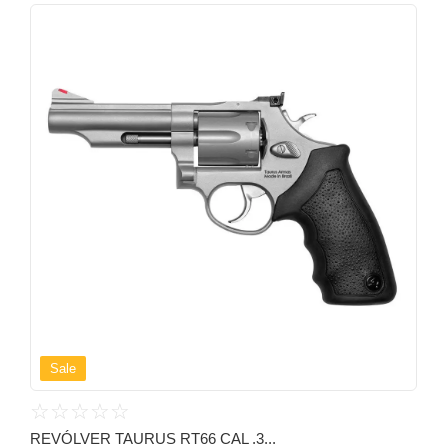
Sale
☆
☆
☆
☆
☆
REVÓLVER TAURUS RT66 CAL .3...