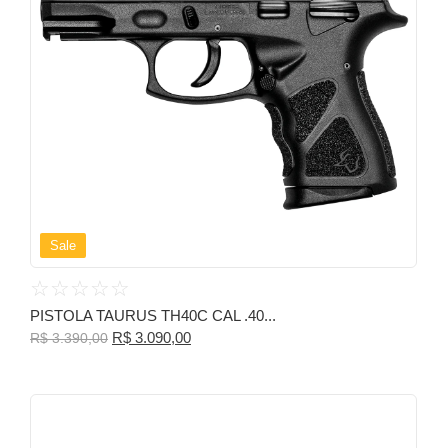
Sale
☆
☆
☆
☆
☆
PISTOLA TAURUS TH40C CAL .40...
R$
3.090,00
R$
3.390,00