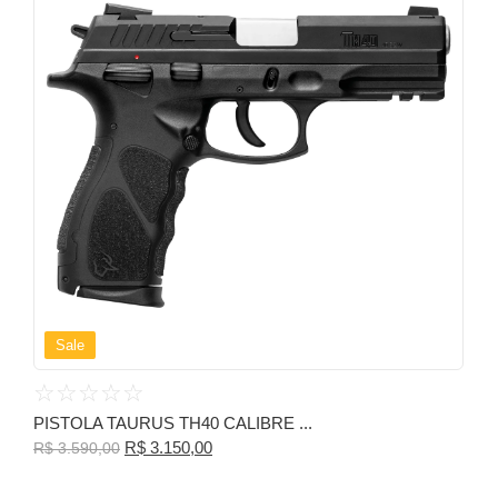
Sale
☆
☆
☆
☆
☆
PISTOLA TAURUS TH40 CALIBRE ...
R$
3.150,00
R$
3.590,00