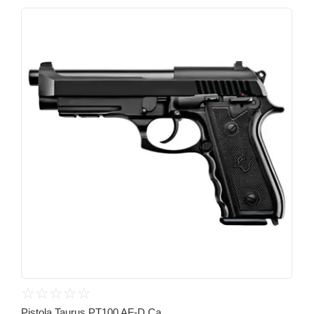
☆
☆
☆
☆
☆
Pistola Taurus PT100 AF-D Ca...