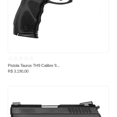
☆
☆
☆
☆
☆
Pistola Taurus TH9 Calibre 9...
R$
3.190,00