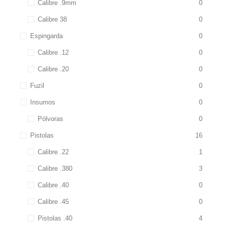
Calibre .9mm
0
Calibre 38
0
Espingarda
0
Calibre .12
0
Calibre .20
0
Fuzil
0
Insumos
0
Pólvoras
0
Pistolas
16
Calibre .22
1
Calibre .380
3
Calibre .40
0
Calibre .45
0
Pistolas .40
4