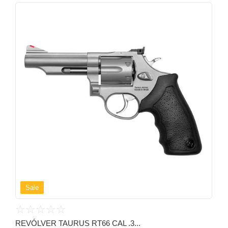
Sale
☆
☆
☆
☆
☆
REVÓLVER TAURUS RT66 CAL .3...