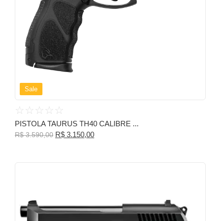
Sale
☆
☆
☆
☆
☆
PISTOLA TAURUS TH40 CALIBRE ...
R$
3.150,00
R$
3.590,00