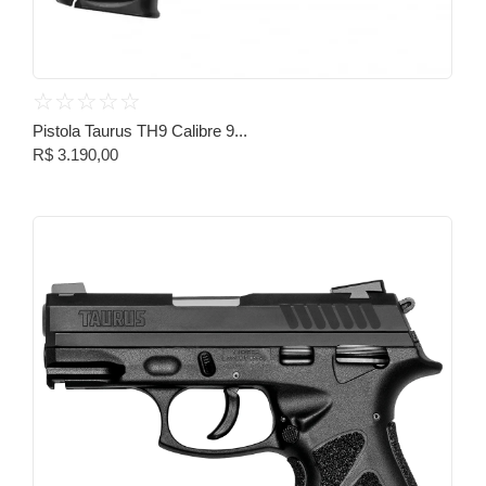
☆
☆
☆
☆
☆
Pistola Taurus TH9 Calibre 9...
R$
3.190,00