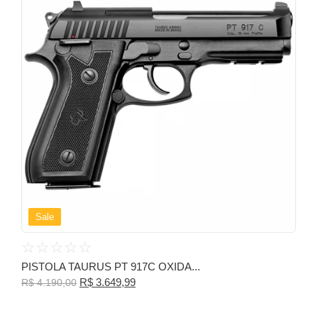
Sale
☆
☆
☆
☆
☆
PISTOLA TAURUS PT 917C OXIDA...
R$
3.649,99
R$
4.190,00