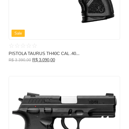
Sale
☆
☆
☆
☆
☆
PISTOLA TAURUS TH40C CAL .40...
R$
3.090,00
R$
3.390,00