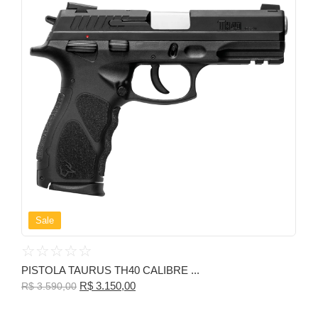
Sale
☆
☆
☆
☆
☆
PISTOLA TAURUS TH40 CALIBRE ...
R$
3.150,00
R$
3.590,00