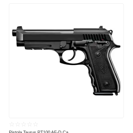
☆
☆
☆
☆
☆
Pistola Taurus PT100 AF-D Ca...