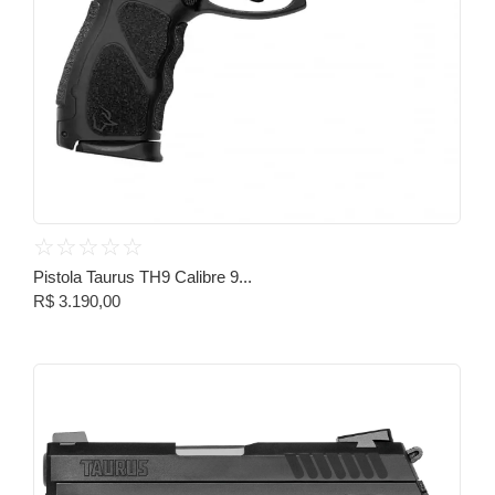
☆
☆
☆
☆
☆
Pistola Taurus TH9 Calibre 9...
R$
3.190,00