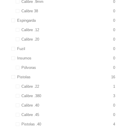
Calibre .9mm
0
Calibre 38
0
Espingarda
0
Calibre .12
0
Calibre .20
0
Fuzil
0
Insumos
0
Pólvoras
0
Pistolas
16
Calibre .22
1
Calibre .380
3
Calibre .40
0
Calibre .45
0
Pistolas .40
4