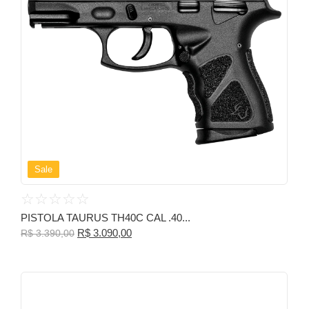
Sale
☆
☆
☆
☆
☆
PISTOLA TAURUS TH40C CAL .40...
R$
3.090,00
R$
3.390,00