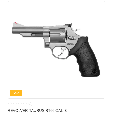
Sale
☆
☆
☆
☆
☆
REVÓLVER TAURUS RT66 CAL .3...