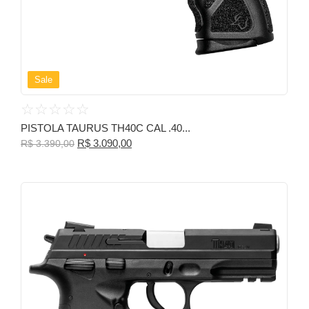
Sale
☆
☆
☆
☆
☆
PISTOLA TAURUS TH40C CAL .40...
R$
3.090,00
R$
3.390,00