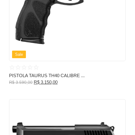
Sale
☆
☆
☆
☆
☆
PISTOLA TAURUS TH40 CALIBRE ...
R$
3.150,00
R$
3.590,00