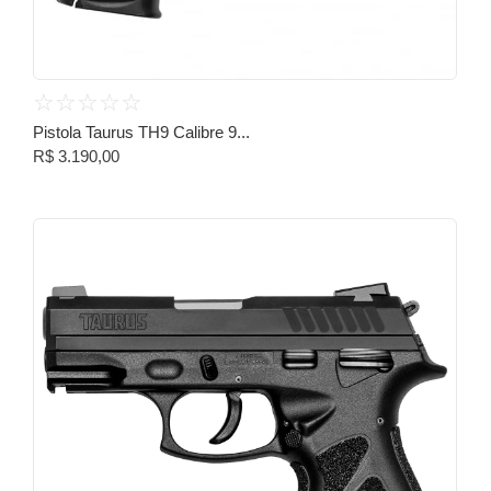
☆
☆
☆
☆
☆
Pistola Taurus TH9 Calibre 9...
R$
3.190,00