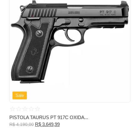
Sale
☆
☆
☆
☆
☆
PISTOLA TAURUS PT 917C OXIDA...
R$
3.649,99
R$
4.190,00