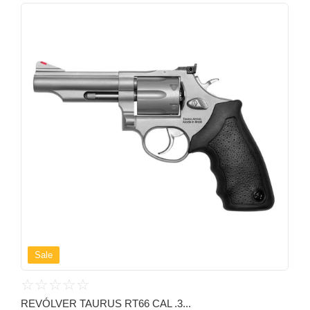
Sale
☆
☆
☆
☆
☆
REVÓLVER TAURUS RT66 CAL .3...