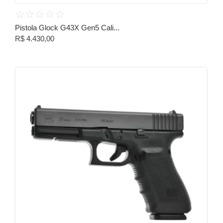
☆
☆
☆
☆
☆
Pistola Glock G43X Gen5 Cali...
R$
4.430,00