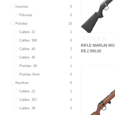
Insumos
0
Pólvoras
0
Pistolas
10
Calibre .22
1
☆
☆
☆
☆
☆
Calibre .380
0
RIFLE MARLIN MO
Calibre .40
2
R$
2.990,00
Calibre .45
1
Pistolas .40
1
Pistolas 9mm
5
Revólver
6
Calibre .22
1
Calibre .357
2
Calibre .38
3