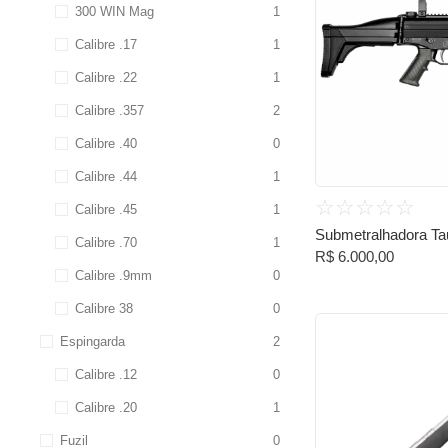
300 WIN Mag
1
Calibre .17
1
Calibre .22
1
Calibre .357
2
Calibre .40
0
Calibre .44
1
☆
☆
☆
☆
☆
Calibre .45
1
Submetralhadora Ta
Calibre .70
1
R$
6.000,00
Calibre .9mm
0
Calibre 38
0
Espingarda
2
Calibre .12
0
Calibre .20
1
Fuzil
0