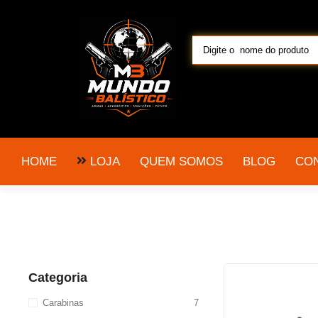
LOJA
HOME
QUEM SOMOS
BLOG
CO
Categoria
Carabinas
7