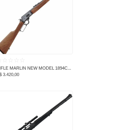
☆
☆
☆
☆
☆
IFLE MARLIN NEW MODEL 1894C...
$
3.420,00