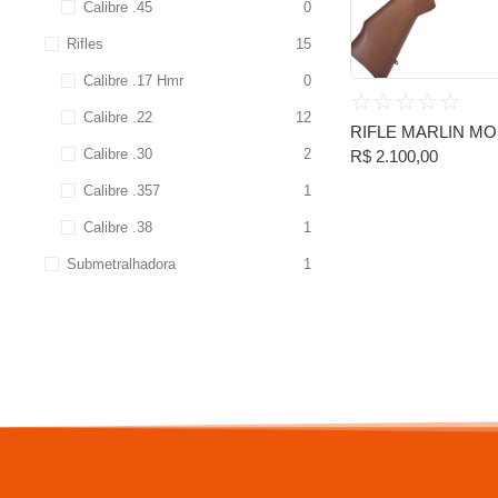
Calibre .45
0
Rifles
15
Calibre .17 Hmr
0
☆
☆
☆
☆
☆
Calibre .22
12
RIFLE MARLIN MOD
Calibre .30
2
R$
2.100,00
Calibre .357
1
Calibre .38
1
Submetralhadora
1