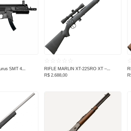
☆
☆
☆
☆
☆
urus SMT 4...
RIFLE MARLIN XT-22SRO XT –...
R
R$
2.688,00
R