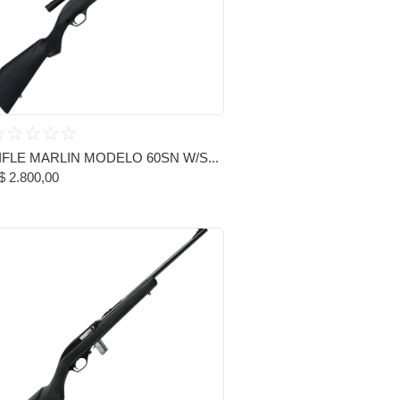
☆
☆
☆
☆
☆
IFLE MARLIN MODELO 60SN W/S...
$
2.800,00