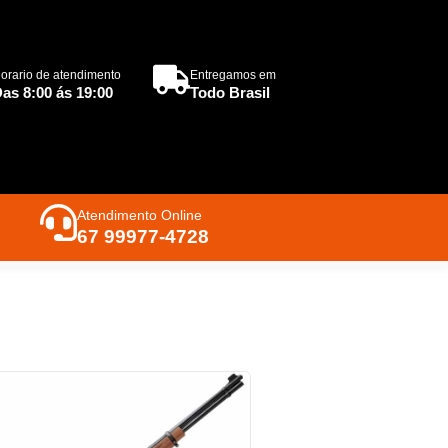
orario de atendimento
Entregamos em
as 8:00 ás 19:00
Todo Brasil
Atendimento Online
67 99977-4728