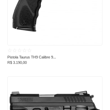
☆
☆
☆
☆
☆
Pistola Taurus TH9 Calibre 9...
R$
3.190,00