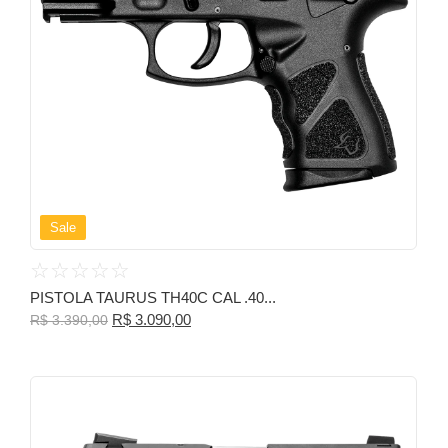
Sale
☆
☆
☆
☆
☆
PISTOLA TAURUS TH40C CAL .40...
R$
3.090,00
R$
3.390,00