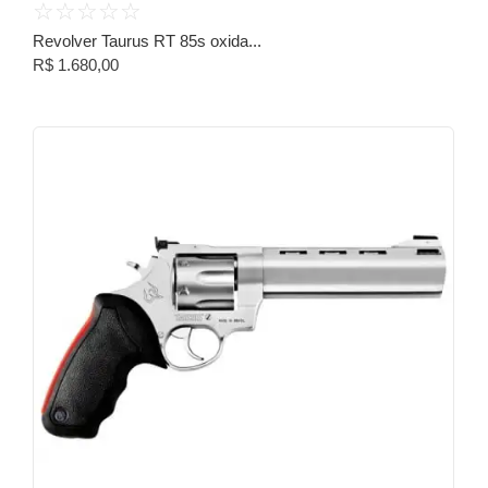
☆
☆
☆
☆
☆
Revolver Taurus RT 85s oxida...
R$
1.680,00