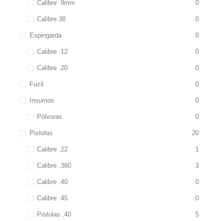
Calibre .9mm
0
Calibre 38
0
Espingarda
0
Calibre .12
0
Calibre .20
0
Fuzil
0
Insumos
0
Pólvoras
0
Pistolas
20
Calibre .22
1
Calibre .380
3
Calibre .40
0
Calibre .45
0
Pistolas .40
5