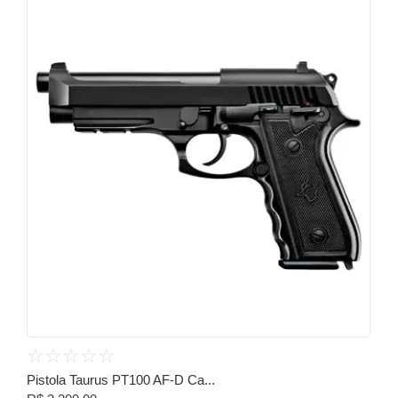
☆
☆
☆
☆
☆
Pistola Taurus PT100 AF-D Ca...