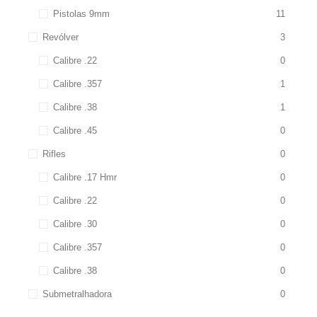
Pistolas 9mm
11
Revólver
3
Calibre .22
0
Calibre .357
1
Calibre .38
1
Calibre .45
0
Rifles
0
Calibre .17 Hmr
0
Calibre .22
0
Calibre .30
0
Calibre .357
0
Calibre .38
0
Submetralhadora
0