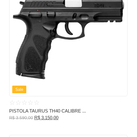
Sale
☆
☆
☆
☆
☆
PISTOLA TAURUS TH40 CALIBRE ...
R$
3.150,00
R$
3.590,00