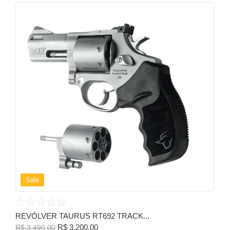
Sale
☆
☆
☆
☆
☆
REVÓLVER TAURUS RT692 TRACK...
R$
3.200,00
R$
3.490,00