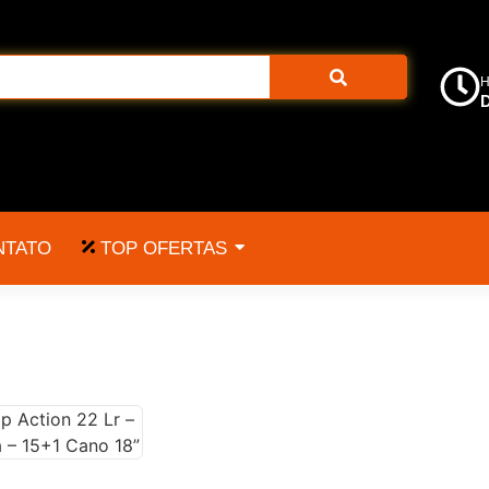
H
D
TOP OFERTAS
NTATO