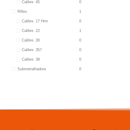
Calibre .45
0
Rifles
1
Calibre .17 Hmr
0
Calibre .22
1
Calibre .30
0
Calibre .357
0
Calibre .38
0
Submetralhadora
0