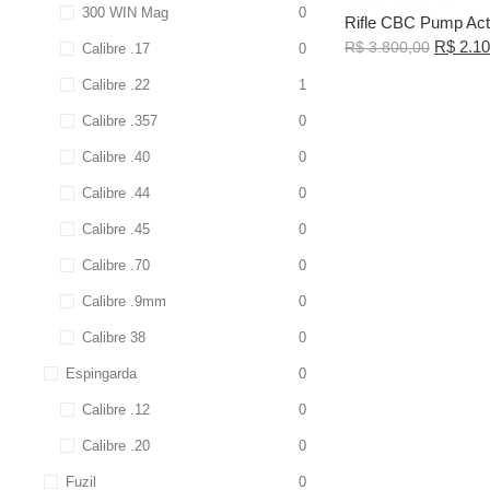
300 WIN Mag
0
Rifle CBC Pump Actio
R$
2.10
R$
3.800,00
Calibre .17
0
Calibre .22
1
Calibre .357
0
Calibre .40
0
Calibre .44
0
Calibre .45
0
Calibre .70
0
Calibre .9mm
0
Calibre 38
0
Espingarda
0
Calibre .12
0
Calibre .20
0
Fuzil
0