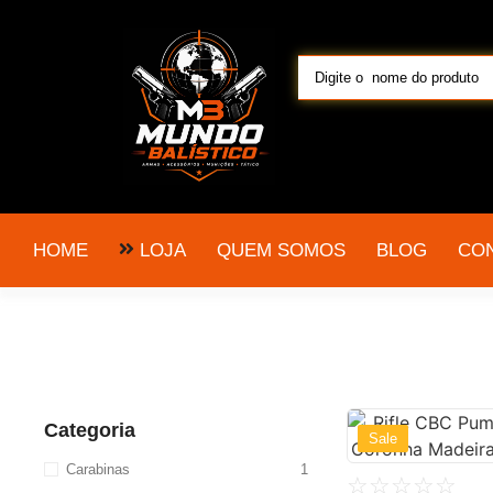
LOJA
HOME
QUEM SOMOS
BLOG
CO
Categoria
Sale
Carabinas
1
☆
☆
☆
☆
☆