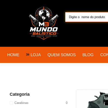
LOJA
HOME
QUEM SOMOS
BLOG
CO
Categoria
Carabinas
0