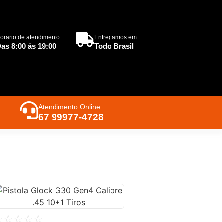
orario de atendimento
Entregamos em
as 8:00 ás 19:00
Todo Brasil
Atendimento Online
67 99977-4728
☆
☆
☆
☆
☆