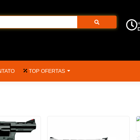
H
D
TOP OFERTAS
NTATO