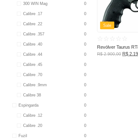
300 WIN Mag
0
Calibre .17
0
Calibre .22
0
Sale
Calibre .357
0
☆
☆
☆
☆
☆
Calibre .40
0
Revólver Taurus RT8
R$
2.19
R$
2.900,00
Calibre .44
0
Calibre .45
0
Calibre .70
0
Calibre .9mm
0
Calibre 38
0
Espingarda
0
Calibre .12
0
Calibre .20
0
Fuzil
0