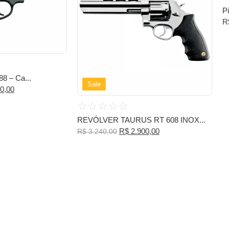
P
R
8 – Ca...
Sale
0,00
☆
☆
☆
☆
☆
REVÓLVER TAURUS RT 608 INOX...
R$
2.900,00
R$
3.240,00