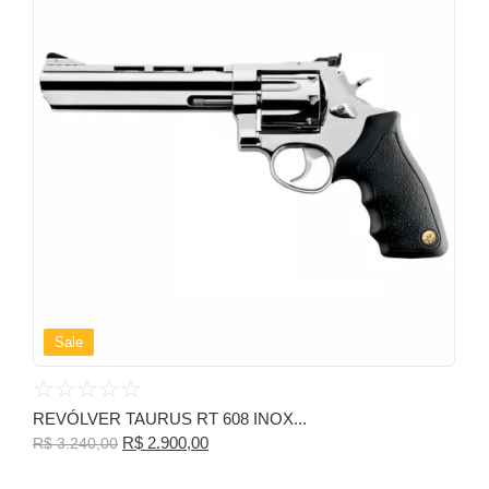
Sale
☆
☆
☆
☆
☆
REVÓLVER TAURUS RT 608 INOX...
R$
2.900,00
R$
3.240,00