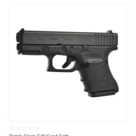
☆
☆
☆
☆
☆