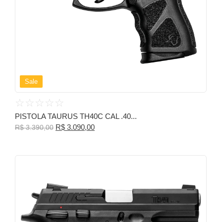
Sale
☆
☆
☆
☆
☆
PISTOLA TAURUS TH40C CAL .40...
R$
3.090,00
R$
3.390,00