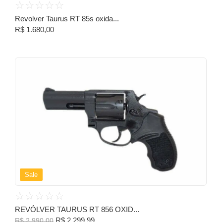
☆
☆
☆
☆
☆
Revolver Taurus RT 85s oxida...
R$
1.680,00
Sale
☆
☆
☆
☆
☆
REVÓLVER TAURUS RT 856 OXID...
R$
2.299,99
R$
2.990,00