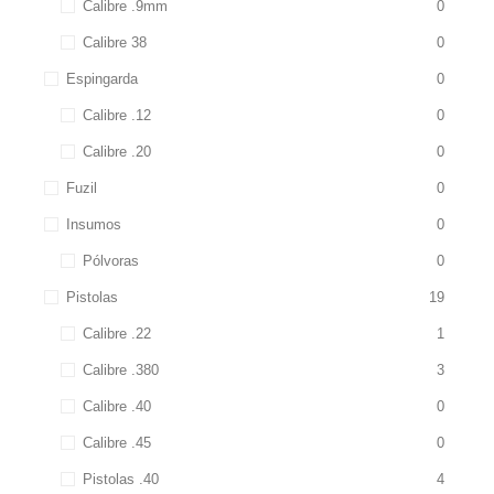
Calibre .9mm
0
Calibre 38
0
Espingarda
0
Calibre .12
0
Calibre .20
0
Fuzil
0
Insumos
0
Pólvoras
0
Pistolas
19
Calibre .22
1
Calibre .380
3
Calibre .40
0
Calibre .45
0
Pistolas .40
4