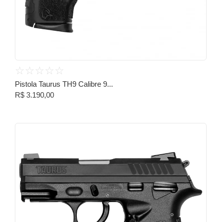
☆
☆
☆
☆
☆
Pistola Taurus TH9 Calibre 9...
R$
3.190,00