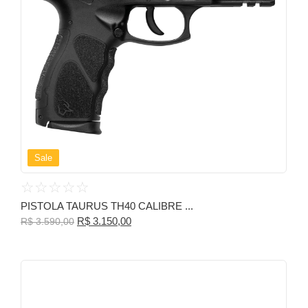
Sale
☆
☆
☆
☆
☆
PISTOLA TAURUS TH40 CALIBRE ...
R$
3.150,00
R$
3.590,00