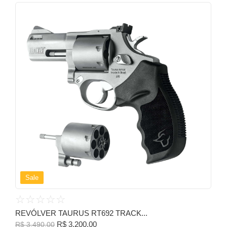
Sale
☆
☆
☆
☆
☆
REVÓLVER TAURUS RT692 TRACK...
R$
3.200,00
R$
3.490,00