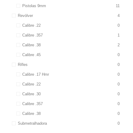
Pistolas 9mm
11
Revólver
4
Calibre .22
0
Calibre .357
1
Calibre .38
2
Calibre .45
0
Rifles
0
Calibre .17 Hmr
0
Calibre .22
0
Calibre .30
0
Calibre .357
0
Calibre .38
0
Submetralhadora
0