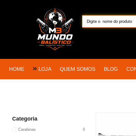
LOJA
HOME
QUEM SOMOS
BLOG
CO
Categoria
Carabinas
0