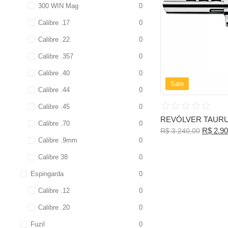
300 WIN Mag
0
Calibre .17
0
Calibre .22
0
Calibre .357
0
Calibre .40
0
Sale
Calibre .44
0
☆
☆
☆
☆
☆
Calibre .45
0
REVÓLVER TAURUS
Calibre .70
0
R$
2.90
R$
3.240,00
Calibre .9mm
0
Calibre 38
0
Espingarda
0
Calibre .12
0
Calibre .20
0
Fuzil
0