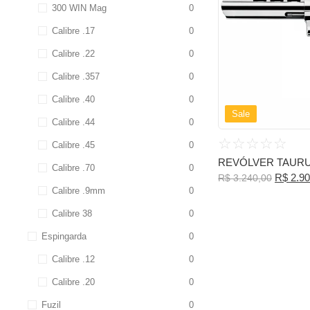
300 WIN Mag
0
Calibre .17
0
Calibre .22
0
Calibre .357
0
Calibre .40
0
Sale
Calibre .44
0
☆
☆
☆
☆
☆
Calibre .45
0
REVÓLVER TAURUS
Calibre .70
0
R$
2.90
R$
3.240,00
Calibre .9mm
0
Calibre 38
0
Espingarda
0
Calibre .12
0
Calibre .20
0
Fuzil
0