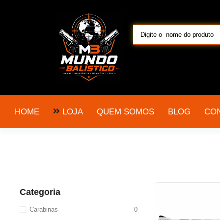
LOJA
HOME
QUEM SOMOS
BLOG
CO
Categoria
Carabinas
0