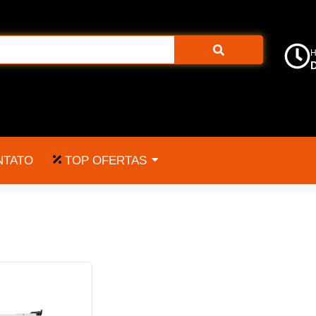
H
D
TOP OFERTAS
NTATO