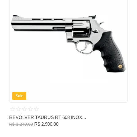
Sale
☆
☆
☆
☆
☆
REVÓLVER TAURUS RT 608 INOX...
R$
2.900,00
R$
3.240,00