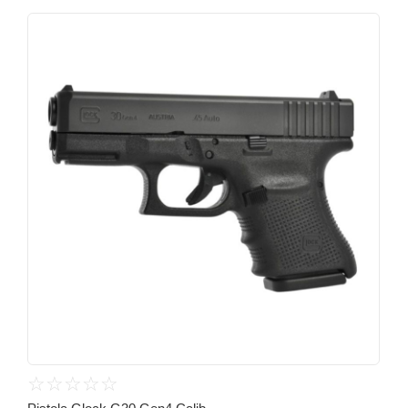
☆
☆
☆
☆
☆