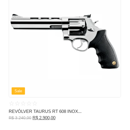
Sale
☆
☆
☆
☆
☆
REVÓLVER TAURUS RT 608 INOX...
R$
2.900,00
R$
3.240,00