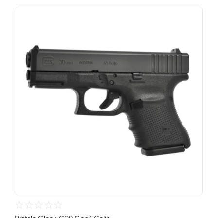
☆
☆
☆
☆
☆