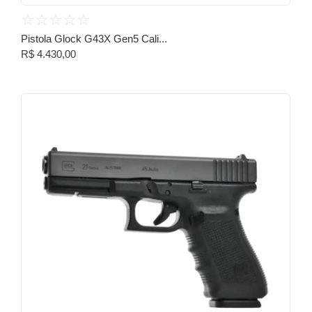
☆
☆
☆
☆
☆
Pistola Glock G43X Gen5 Cali...
R$
4.430,00