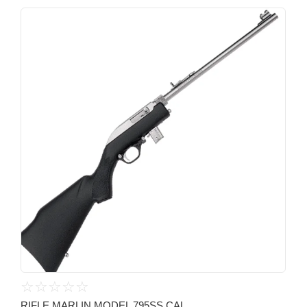
☆
☆
☆
☆
☆
RIFLE MARLIN MODEL 795SS CAL...