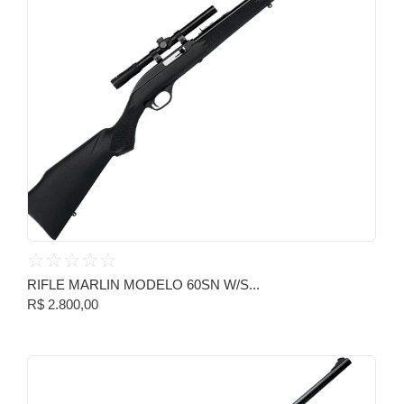
☆
☆
☆
☆
☆
RIFLE MARLIN MODELO 60SN W/S...
R$
2.800,00