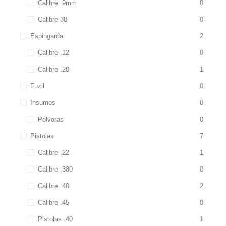
Calibre .9mm
0
Calibre 38
0
Espingarda
2
Calibre .12
0
Calibre .20
1
Fuzil
0
Insumos
0
Pólvoras
0
Pistolas
7
Calibre .22
1
Calibre .380
0
Calibre .40
2
Calibre .45
0
Pistolas .40
1